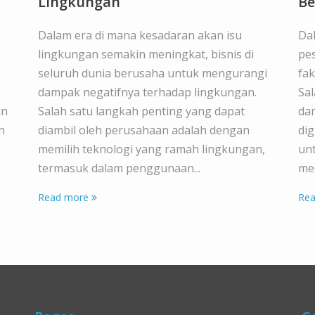
Lingkungan
Be
Dalam era di mana kesadaran akan isu
Da
lingkungan semakin meningkat, bisnis di
pes
seluruh dunia berusaha untuk mengurangi
fak
dampak negatifnya terhadap lingkungan.
Sa
in
Salah satu langkah penting yang dapat
dam
n
diambil oleh perusahaan adalah dengan
dig
memilih teknologi yang ramah lingkungan,
un
termasuk dalam penggunaan...
mes
Read more
Rea