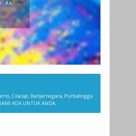
 : A4
rto, Cilacap, Banjarnegara, Purbalingga
. KAMI ADA UNTUK ANDA.