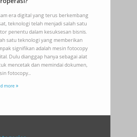
roperasi?
Volume
lam era digital yang terus berkembang
Dalam dunia b
at, teknologi telah menjadi salah satu
kecepatan dan
tor penentu dalam kesuksesan bisnis.
mencapai keu
lah satu teknologi yang memberikan
Perusahaan 
pak signifikan adalah mesin fotocopy
dapat menduk
ital. Dulu dianggap hanya sebagai alat
produktif, t
tuk mencetak dan memindai dokumen,
dan pemindai
in fotocopy...
digital high-v
d more
Read more