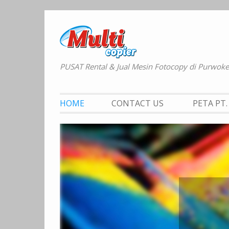
Skip
to
content
PUSAT Rental & Jual Mesin Fotocopy di Purwok
HOME
CONTACT US
PETA PT