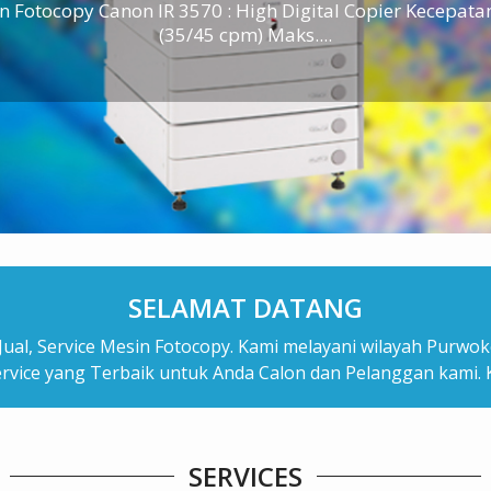
n Fotocopy Canon IR 3570 : High Digital Copier Kecepatan
(35/45 cpm) Maks....
SELAMAT DATANG
ual, Service Mesin Fotocopy. Kami melayani wilayah Purwoke
ice yang Terbaik untuk Anda Calon dan Pelanggan kami
SERVICES