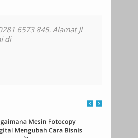
81 6573 845. Alamat Jl
i di
gaimana Mesin Fotocopy
Mendekati
gital Mengubah Cara Bisnis
Mesin Foto