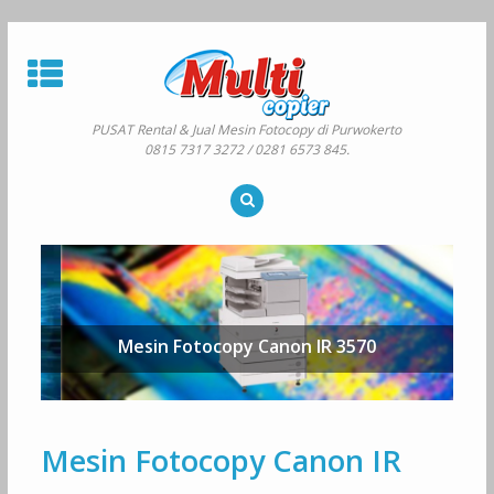
Skip
to
content
PUSAT Rental & Jual Mesin Fotocopy di Purwokerto
0815 7317 3272 / 0281 6573 845.
Mesin Fotocopy Canon IR 3570
Mesin Fotocopy Canon IR