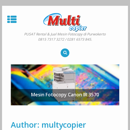
Skip
to
content
PUSAT Rental & Jual Mesin Fotocopy di Purwokerto
0815 7317 3272 / 0281 6573 845.
Mesin Fotocopy Canon IR 3570
Author:
multycopier