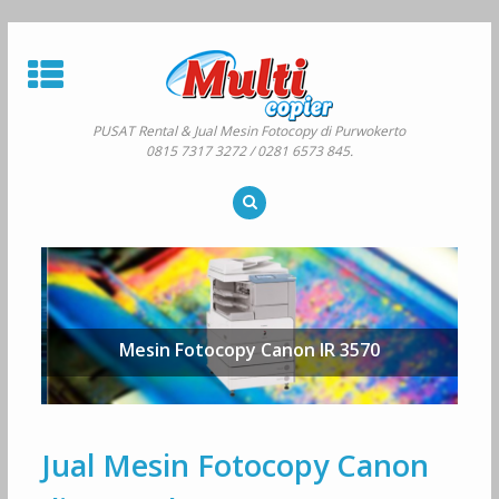
Skip
to
content
PUSAT Rental & Jual Mesin Fotocopy di Purwokerto
0815 7317 3272 / 0281 6573 845.
Mesin Fotocopy Canon IR 3570
Jual Mesin Fotocopy Canon