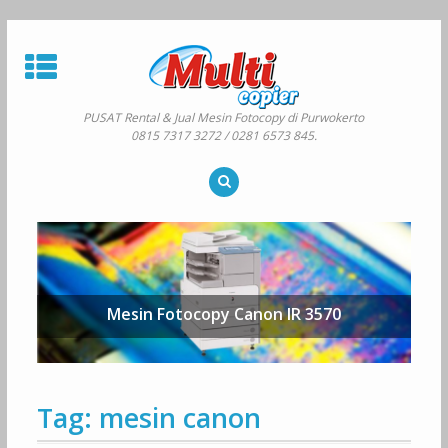
Skip
to
content
PUSAT Rental & Jual Mesin Fotocopy di Purwokerto
0815 7317 3272 / 0281 6573 845.
Mesin Fotocopy Canon IR 3570
Tag:
mesin canon