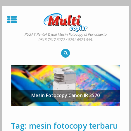
Skip
to
content
PUSAT Rental & Jual Mesin Fotocopy di Purwokerto
0815 7317 3272 / 0281 6573 845.
Mesin Fotocopy Canon IR 3570
Tag:
mesin fotocopy terbaru